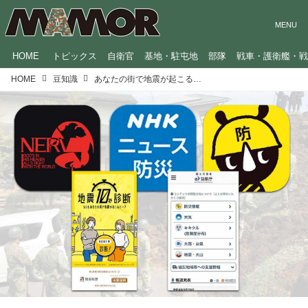
HOME
トピックス
自衛官
基地・駐屯地
部隊
戦車・護衛艦・
HOME
豆知識
あなたの街で地震が起こる確率は？ 防災に役立つアプリ・Web5選