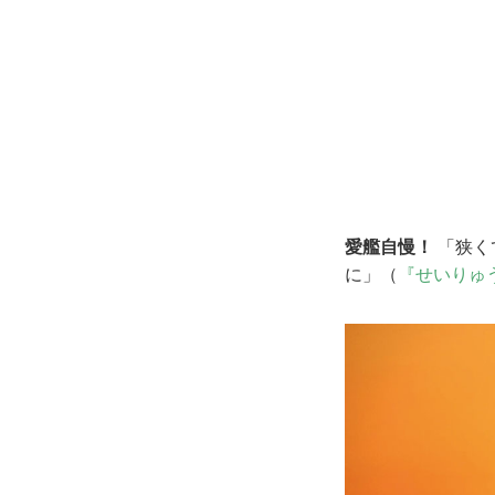
愛艦自慢！
「狭く
に」（
『せいりゅ