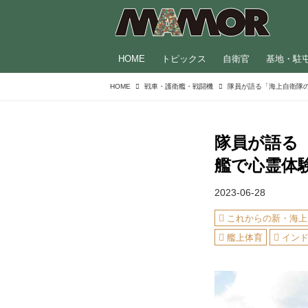
HOME
トピックス
自衛官
基地・駐
HOME
戦車・護衛艦・戦闘機
隊員が語る
艦で心霊体
2023-06-28
これからの新・海上
艦上体育
イン