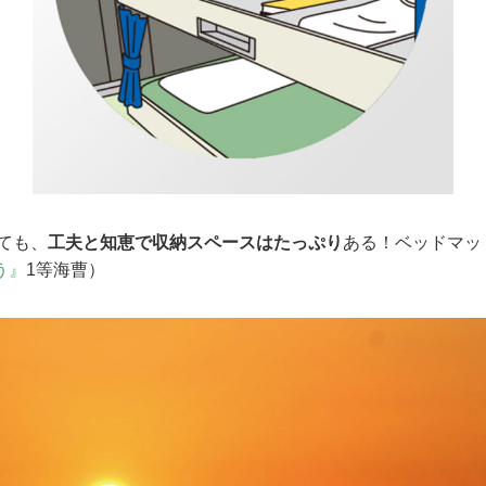
ても、
工夫と知恵で収納スペースはたっぷり
ある！ベッドマッ
う』
1等海曹）