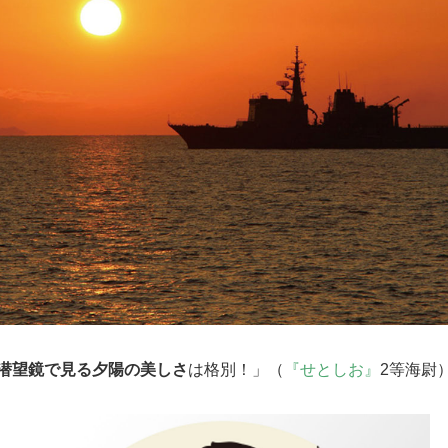
潜望鏡で見る夕陽の美しさ
は格別！」（
『せとしお』
2等海尉