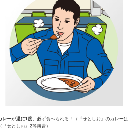
カレー
が
週に1度
、必ず食べられる！（『せとしお』のカレー
（『せとしお』2等海曹）