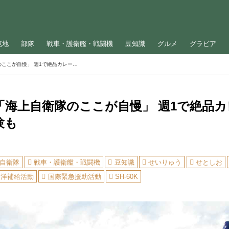
屯地
部隊
戦車・護衛艦・戦闘機
豆知識
グルメ
グラビア
隊員が語る「海上自衛隊のここが自慢」 週1で絶品カレー、護衛艦で心霊体験も
「海上自衛隊のここが自慢」 週1で絶品
験も
自衛隊
戦車・護衛艦・戦闘機
豆知識
せいりゅう
せとしお
ド洋補給活動
国際緊急援助活動
SH-60K