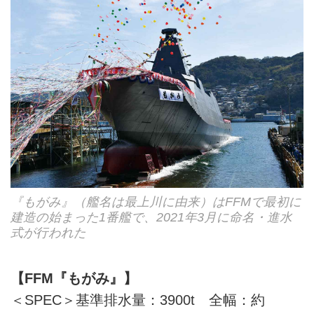
『もがみ』（艦名は最上川に由来）はFFMで最初に
建造の始まった1番艦で、2021年3月に命名・進水
式が行われた
【FFM『もがみ』】
＜SPEC＞基準排水量：3900t 全幅：約