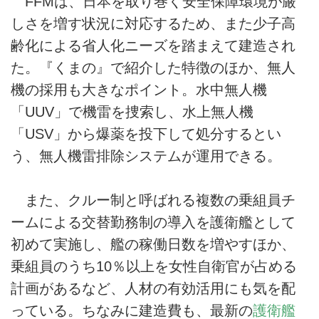
FFMは、日本を取り巻く安全保障環境が厳
しさを増す状況に対応するため、また少子高
齢化による省人化ニーズを踏まえて建造され
た。『くまの』で紹介した特徴のほか、無人
機の採用も大きなポイント。水中無人機
「UUV」で機雷を捜索し、水上無人機
「USV」から爆薬を投下して処分するとい
う、無人機雷排除システムが運用できる。
また、クルー制と呼ばれる複数の乗組員チ
ームによる交替勤務制の導入を護衛艦として
初めて実施し、艦の稼働日数を増やすほか、
乗組員のうち10％以上を女性自衛官が占める
計画があるなど、人材の有効活用にも気を配
っている。ちなみに建造費も、最新の
護衛艦