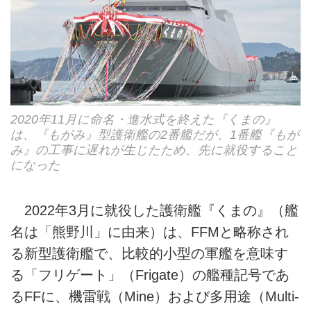
2020年11月に命名・進水式を終えた『くまの』
は、『もがみ』型護衛艦の2番艦だが、1番艦『もが
み』の工事に遅れが生じたため、先に就役すること
になった
2022年3月に就役した護衛艦『くまの』（艦
名は「熊野川」に由来）は、FFMと略称され
る新型護衛艦で、比較的小型の軍艦を意味す
る「フリゲート」（Frigate）の艦種記号であ
るFFに、機雷戦（Mine）および多用途（Multi-