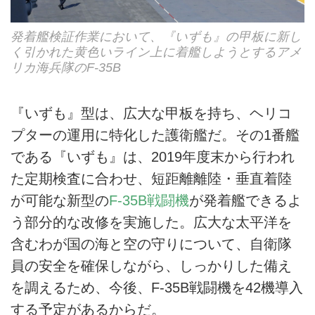
発着艦検証作業において、『いずも』の甲板に新し
く引かれた黄色いライン上に着艦しようとするアメ
リカ海兵隊のF-35B
『いずも』型は、広大な甲板を持ち、ヘリコ
プターの運用に特化した護衛艦だ。その1番艦
である『いずも』は、2019年度末から行われ
た定期検査に合わせ、短距離離陸・垂直着陸
が可能な新型の
F-35B戦闘機
が発着艦できるよ
う部分的な改修を実施した。広大な太平洋を
含むわが国の海と空の守りについて、自衛隊
員の安全を確保しながら、しっかりした備え
を調えるため、今後、F-35B戦闘機を42機導入
する予定があるからだ。