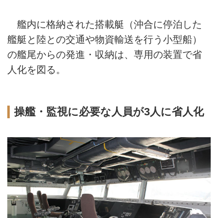
艦内に格納された搭載艇（沖合に停泊した
艦艇と陸との交通や物資輸送を行う小型船）
の艦尾からの発進・収納は、専用の装置で省
人化を図る。
操艦・監視に必要な人員が3人に省人化