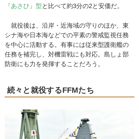
『あさひ』型
と比べて約3分の2と安価だ。
就役後は、沿岸・近海域の守りのほか、東
シナ海や日本海などでの平素の警戒監視任務
を中心に活動する。有事には従来型護衛艦の
任務を補完し、対機雷戦にも対応。島しょ部
防衛にも力を発揮することだろう。
続々と就役するFFMたち