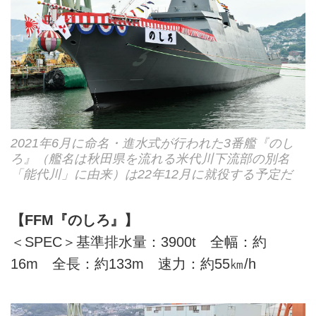
2021年6月に命名・進水式が行われた3番艦『のし
ろ』（艦名は秋田県を流れる米代川下流部の別名
「能代川」に由来）は22年12月に就役する予定だ
【FFM『のしろ』】
＜SPEC＞基準排水量：3900t 全幅：約
16m 全長：約133m 速力：約55㎞/h