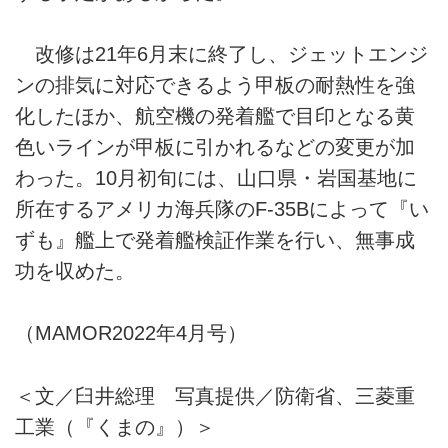
改修は21年6月末に終了し、ジェットエンジ
ンの排気に対応できるよう甲板の耐熱性を強
化したほか、航空機の発着艦で目印となる黄
色いラインが甲板に引かれるなどの変更が加
わった。10月初旬には、山口県・岩国基地に
所在するアメリカ海兵隊のF-35Bによって『い
ずも』艦上で発着艦検証作業を行い、無事成
功を収めた。
（MAMOR2022年4月号）
＜文／臼井総理 写真提供／防衛省、三菱重
工業（『くまの』）＞