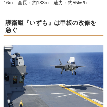
16m 全長：約133m 速力：約55㎞/h
護衛艦『いずも』は甲板の改修を
急ぐ