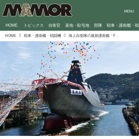
HOME
トピックス
自衛官
基地・駐屯地
部隊
戦車・護衛艦・
HOME
戦車・護衛艦・戦闘機
海上自衛隊の最新護衛艦「FFM」ってどんな船？