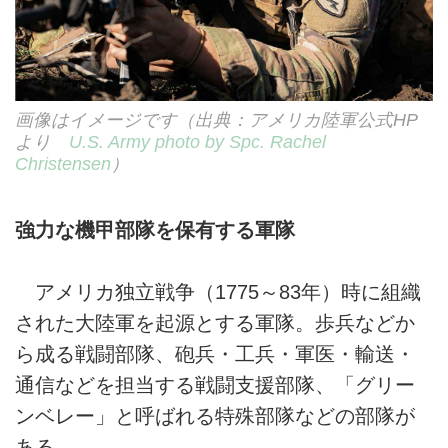
画像はイメージです（出典：アメリカ陸軍公式HP
より
U.S. Army photo by Spc. Rachel
Christensen
）
強力な機甲部隊を保有する軍隊
アメリカ独立戦争（1775～83年）時に組織
された大陸軍を起源とする軍隊。歩兵などか
ら成る戦闘部隊、砲兵・工兵・軍医・輸送・
通信などを担当する戦闘支援部隊、「グリー
ンベレー」と呼ばれる特殊部隊などの部隊が
ある。