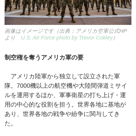
画像はイメージです（出典：アメリカ空軍公式HP
より
U.S. Air Force photo by Trevor Cokley
）
制空権を奪うアメリカ軍の要
アメリカ陸軍から独立して設立された軍
隊。7000機以上の航空機や大陸間弾道ミサイ
ルを運用するほか、軍事衛星の打ち上げ・運
用の中心的な役割を担う。世界各地に基地が
あり、世界各地の戦争や紛争に関与してき
た。