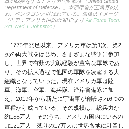
軍の統括をするアメリカ国防総省（United States
Department of Defense）。本部庁舎が五角形のた
め、ペンタゴンと呼ばれている。画像はイメージ
（出典：アメリカ国防総省HPより
Air Force Tech.
Sgt. Ned T. Johnston
）
1775年発足以来、アメリカ軍は第1次、第2
次の両大戦をはじめ、さまざまな戦争に参加
し、世界で有数の実戦経験が豊富な軍隊であ
り、その拡大過程で他国の軍隊を凌駕する大
組織となっていった。現在アメリカ軍は陸
軍、海軍、空軍、海兵隊、沿岸警備隊に加
え、2019年から新たに宇宙軍が創設され6つの
軍種から成っている。その規模は、総兵力が
約138万人。そのうち、アメリカ国内にいるの
は121万人。残りの17万人は世界各地に駐留し