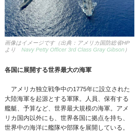
画像はイメージです（出典：アメリカ国防総省HP
より
Navy Petty Officer 3rd Class Gray Gibson
）
各国に展開する世界最大の海軍
アメリカ独立戦争中の1775年に設立された
大陸海軍を起源とする軍隊。人員、保有する
艦艇、予算など、世界最大規模の海軍。アメ
リカ国内以外にも、世界各国に拠点を持ち、
世界中の海洋に艦隊や部隊を展開している。