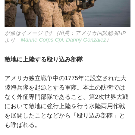
が像はイメージです（出典：アメリカ国防総省HP
より
Marine Corps Cpl. Danny Gonzalez
）
敵地に上陸する殴り込み部隊
アメリカ独立戦争中の1775年に設立された大
陸海兵隊を起源とする軍隊。本土の防衛では
なく外征専門部隊であること、第2次世界大戦
において敵地に強行上陸を行う水陸両用作戦
を展開したことなどから「殴り込み部隊」と
も呼ばれる。