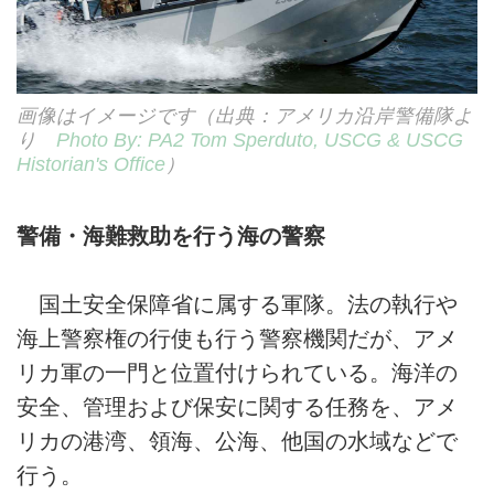
画像はイメージです（出典：アメリカ沿岸警備隊よ
り
Photo By: PA2 Tom Sperduto, USCG & USCG
Historian's Office
）
警備・海難救助を行う海の警察
国土安全保障省に属する軍隊。法の執行や
海上警察権の行使も行う警察機関だが、アメ
リカ軍の一門と位置付けられている。海洋の
安全、管理および保安に関する任務を、アメ
リカの港湾、領海、公海、他国の水域などで
行う。