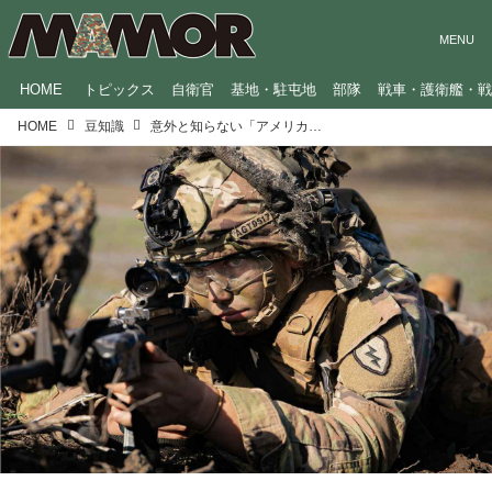
HOME
トピックス
自衛官
基地・駐屯地
部隊
戦車・護衛艦・
HOME
豆知識
意外と知らない「アメリカ軍の基礎知識」。陸・海・空、宇宙軍も新設