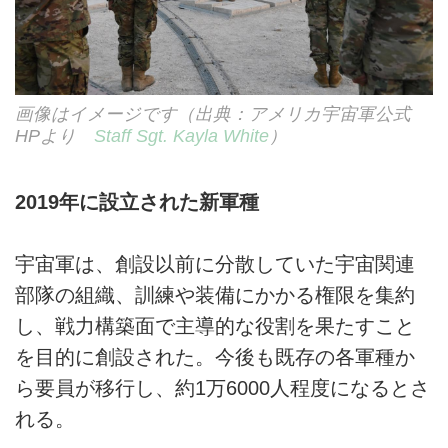
画像はイメージです（出典：アメリカ宇宙軍公式
HPより
Staff Sgt. Kayla White
）
2019年に設立された新軍種
宇宙軍は、創設以前に分散していた宇宙関連
部隊の組織、訓練や装備にかかる権限を集約
し、戦力構築面で主導的な役割を果たすこと
を目的に創設された。今後も既存の各軍種か
ら要員が移行し、約1万6000人程度になるとさ
れる。