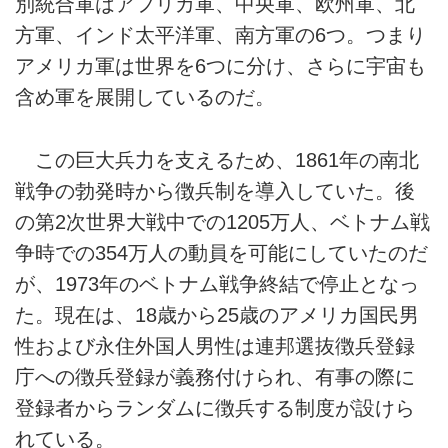
別統合軍はアフリカ軍、中央軍、欧州軍、北
方軍、インド太平洋軍、南方軍の6つ。つまり
アメリカ軍は世界を6つに分け、さらに宇宙も
含め軍を展開しているのだ。
この巨大兵力を支えるため、1861年の南北
戦争の勃発時から徴兵制を導入していた。後
の第2次世界大戦中での1205万人、ベトナム戦
争時での354万人の動員を可能にしていたのだ
が、1973年のベトナム戦争終結で停止となっ
た。現在は、18歳から25歳のアメリカ国民男
性および永住外国人男性は連邦選抜徴兵登録
庁への徴兵登録が義務付けられ、有事の際に
登録者からランダムに徴兵する制度が設けら
れている。