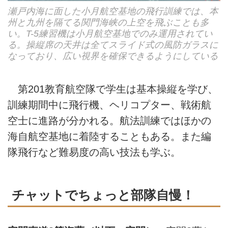
瀬戸内海に面した小月航空基地の飛行訓練では、本
州と九州を隔てる関門海峡の上空を飛ぶことも多
い。T-5練習機は小月航空基地でのみ運用されてい
る。操縦席の天井は全てスライド式の風防ガラスに
なっており、広い視界を確保できるようにしている
第201教育航空隊で学生は基本操縦を学び、
訓練期間中に飛行機、ヘリコプター、戦術航
空士に進路が分かれる。航法訓練ではほかの
海自航空基地に着陸することもある。また編
隊飛行など難易度の高い技法も学ぶ。
チャットでちょっと部隊自慢！