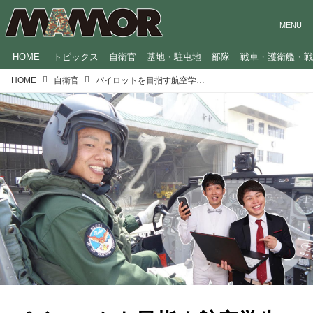
HOME
トピックス
自衛官
基地・駐屯地
部隊
戦車・護衛艦・
HOME
自衛官
パイロットを目指す航空学生の本音「着陸が得意でなくて…」【NON STYLEの“ノン感染型”インタビュー】