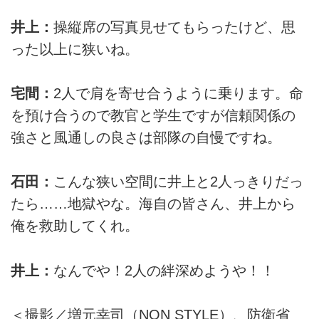
井上：
操縦席の写真見せてもらったけど、思
った以上に狭いね。
宅間：
2人で肩を寄せ合うように乗ります。命
を預け合うので教官と学生ですが信頼関係の
強さと風通しの良さは部隊の自慢ですね。
石田：
こんな狭い空間に井上と2人っきりだっ
たら……地獄やな。海自の皆さん、井上から
俺を救助してくれ。
井上：
なんでや！2人の絆深めようや！！
＜撮影／増元幸司（NON STYLE）、防衛省