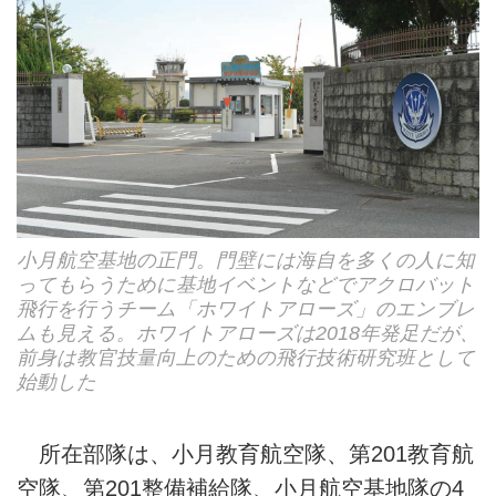
小月航空基地の正門。門壁には海自を多くの人に知
ってもらうために基地イベントなどでアクロバット
飛行を行うチーム「ホワイトアローズ」のエンブレ
ムも見える。ホワイトアローズは2018年発足だが、
前身は教官技量向上のための飛行技術研究班として
始動した
所在部隊は、小月教育航空隊、第201教育航
空隊、第201整備補給隊、小月航空基地隊の4