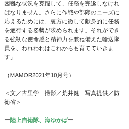
困難な状況を克服して、任務を完遂しなけれ
ばなりません。さらに作戦や部隊のニーズに
応えるためには、裏方に徹して献身的に任務
を遂行する姿勢が求められます。それができ
る強靭な使命感と精神力を兼ね備えた輸送隊
員を、われわれはこれからも育てていきま
す」
（MAMOR2021年10月号）
＜文／古里学 撮影／荒井健 写真提供／防
衛省＞
ー
陸上自衛隊、海ゆかば
ー