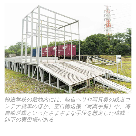
輸送学校の敷地内には、陸自ヘリや写真奥の鉄道コ
ンテナ貨車のほか、空自輸送機（写真手前）や、海
自輸送艦といったさまざまな手段を想定した積載・
卸下の実習場がある