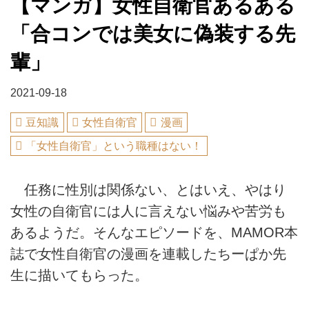
【マンガ】女性自衛官あるある
「合コンでは美女に偽装する先
輩」
2021-09-18
豆知識
女性自衛官
漫画
「女性自衛官」という職種はない！
任務に性別は関係ない、とはいえ、やはり
女性の自衛官には人に言えない悩みや苦労も
あるようだ。そんなエピソードを、MAMOR本
誌で女性自衛官の漫画を連載したちーぱか先
生に描いてもらった。