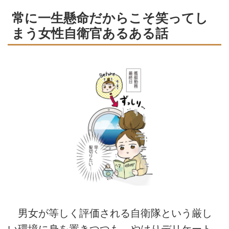
常に一生懸命だからこそ笑ってし
まう女性自衛官あるある話
男女が等しく評価される自衛隊という厳し