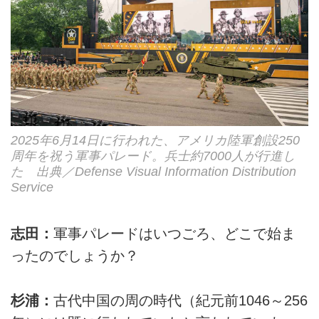
2025年6月14日に行われた、アメリカ陸軍創設250
周年を祝う軍事パレード。兵士約7000人が行進し
た 出典／Defense Visual Information Distribution
Service
志田：
軍事パレードはいつごろ、どこで始ま
ったのでしょうか？
杉浦：
古代中国の周の時代（紀元前1046～256