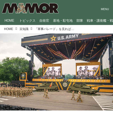
HOME
トピックス
自衛官
基地・駐屯地
部隊
戦車・護衛艦・
HOME
豆知識
「軍事パレード」を見れば各国の思惑がわかる？志田音々さんが防衛研究所の専門家に聞いた