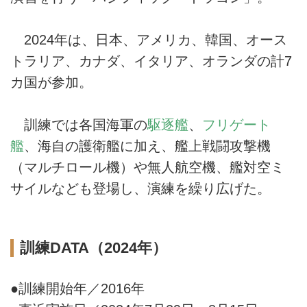
2024年は、日本、アメリカ、韓国、オース
トラリア、カナダ、イタリア、オランダの計7
カ国が参加。
訓練では各国海軍の
駆逐艦
、
フリゲート
艦
、海自の護衛艦に加え、艦上戦闘攻撃機
（マルチロール機）や無人航空機、艦対空ミ
サイルなども登場し、演練を繰り広げた。
訓練DATA（2024年）
●訓練開始年／2016年