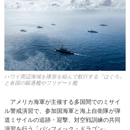
ハワイ周辺海域を隊形を組んで航行する『はぐろ』
と各国の駆逐艦やフリゲート艦
アメリカ海軍が主催する多国間でのミサイ
ル警戒演習で、参加国海軍と海上自衛隊が弾
道ミサイルの追跡・迎撃、対空戦訓練の共同
演習を行う「パシフィック・ドラゴン」。