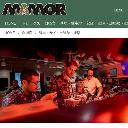
HOME
トピックス
自衛官
基地・駐屯地
部隊
戦車・護衛艦・
HOME
自衛官
弾道ミサイルの追跡・迎撃や、サイバー攻撃への対応まで！多様化する自衛隊と他国の共同訓練