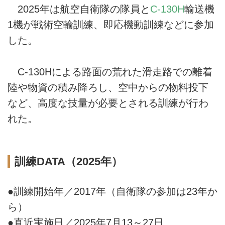
2025年は航空自衛隊の隊員と
C-130H
輸送機
1機が戦術空輸訓練、即応機動訓練などに参加
した。
C-130Hによる路面の荒れた滑走路での離着
陸や物資の積み降ろし、空中からの物料投下
など、高度な技量が必要とされる訓練が行わ
れた。
訓練DATA（2025年）
●訓練開始年／2017年（自衛隊の参加は23年か
ら）
●直近実施日／2025年7月13～27日