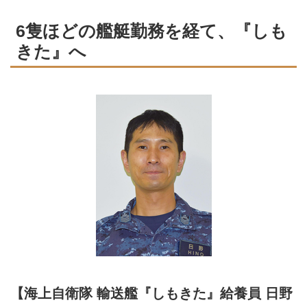
6隻ほどの艦艇勤務を経て、『しも
きた』へ
【海上自衛隊 輸送艦『しもきた』給養員 日野