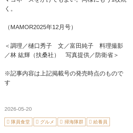
く。
（MAMOR2025年12月号）
＜調理／樋口秀子 文／富田純子 料理撮影
／林 紘輝（扶桑社） 写真提供／防衛省＞
※記事内容は上記掲載号の発売時点のもので
す
2026-05-20
隊員食堂
グルメ
掃海隊群
給養員