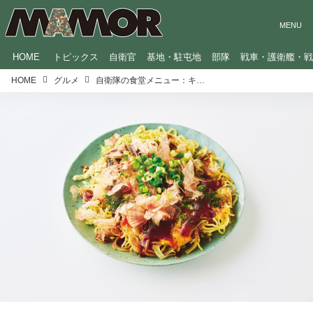
HOME
トピックス
自衛官
基地・駐屯地
部隊
戦車・護衛艦・
HOME
グルメ
自衛隊の食堂メニュー：キャベツたっぷりで栄養満点！「広島お好み焼き」（輸送艦『しもきた』）