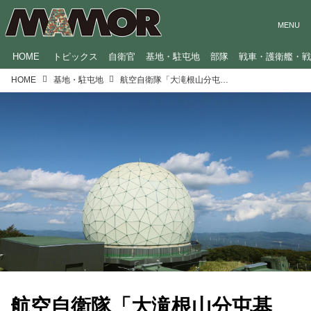
HOME
トピックス
自衛官
基地・駐屯地
部隊
戦車・護衛艦・
HOME
基地・駐屯地
航空自衛隊「大滝根山分屯基地」のテーマソング！冬の厳しい環境下にも負けず任務に臨む姿を表した歌詞に注目
航空自衛隊「大滝根山分屯基