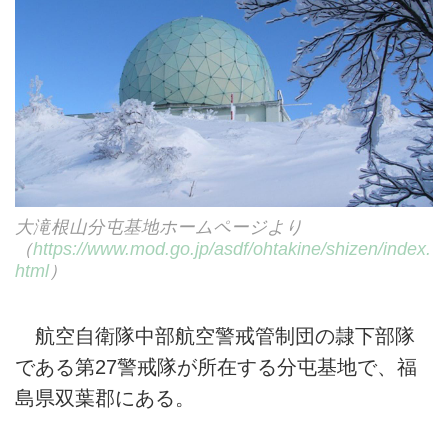
大滝根山分屯基地ホームページより
（
https://www.mod.go.jp/asdf/ohtakine/shizen/index.
html
）
航空自衛隊中部航空警戒管制団の隷下部隊
である第27警戒隊が所在する分屯基地で、福
島県双葉郡にある。