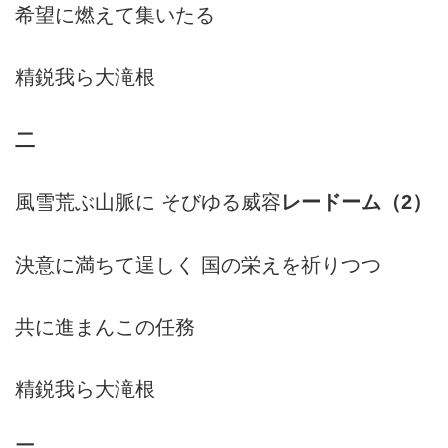
希望に燃えて集いたる
精鋭我ら大滝根
二
風雪荒ぶ山脈に そびゆる威容
レードーム（2）
決意に満ちて逞しく 国の栄えを祈りつつ
共に進まんこの任務
精鋭我ら大滝根