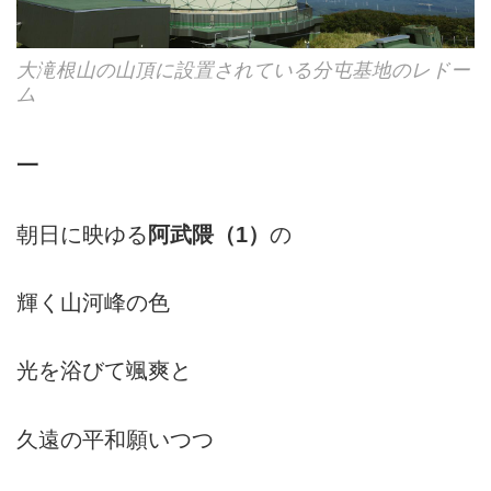
大滝根山の山頂に設置されている分屯基地のレドー
ム
一
朝日に映ゆる
阿武隈（1）
の
輝く山河峰の色
光を浴びて颯爽と
久遠の平和願いつつ