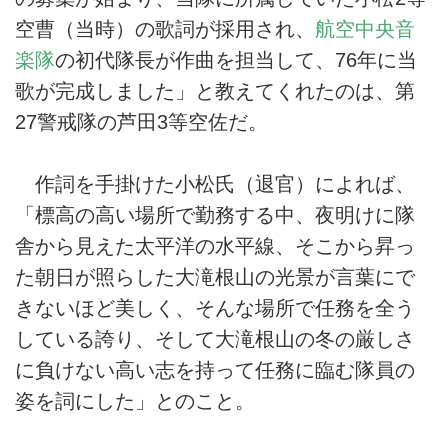
空曹（当時）の歌詞が採用され、
航空中央音
楽隊
の初代隊長が作曲を担当して、76年に当
歌が完成しました」と教えてくれたのは、第
27警戒隊の芦田3等空佐だ。
作詞を手掛けた小松氏（退官）によれば、
「標高の高い場所で勤務する中、夜明けに隊
舎から見えた太平洋の水平線、そこから昇っ
た朝日が照らした大滝根山の光景が言葉にで
きないほど美しく、そんな場所で任務を全う
している誇り、そして大滝根山の冬の厳しさ
に負けない高い志を持って任務に臨む隊員の
姿を詞にした」とのこと。