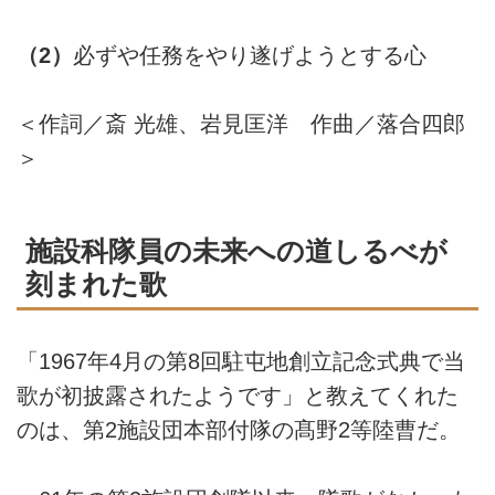
（2）
必ずや任務をやり遂げようとする心
＜作詞／斎 光雄、岩見匡洋 作曲／落合四郎
＞
施設科隊員の未来への道しるべが
刻まれた歌
「1967年4月の第8回駐屯地創立記念式典で当
歌が初披露されたようです」と教えてくれた
のは、第2施設団本部付隊の髙野2等陸曹だ。