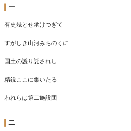
一
有史幾とせ承けつぎて
すがしき山河みちのくに
国土の護り託されし
精鋭ここに集いたる
われらは第二施設団
二