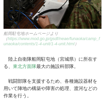
船岡駐屯地ホームページより
（
https://www.mod.go.jp/gsdf/neae/funaoka/camp_f
unaoka/contents/1-4-unit/1-4-unit.html
）
陸上自衛隊船岡駐屯地（宮城県）に所在す
る、
東北方面隊
最大の施設科部隊。
戦闘部隊を支援するため、各種施設器材を
用いて陣地の構築や障害の処理、渡河などの
作業を行う。