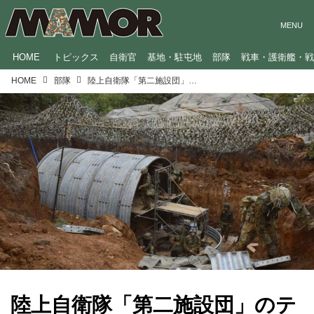
HOME
トピックス
自衛官
基地・駐屯地
部隊
戦車・護衛艦・
HOME
部隊
陸上自衛隊「第二施設団」のテーマソング！技術力の高さと東北の地を守るプライドを表現した歌詞に注目
陸上自衛隊「第二施設団」のテ