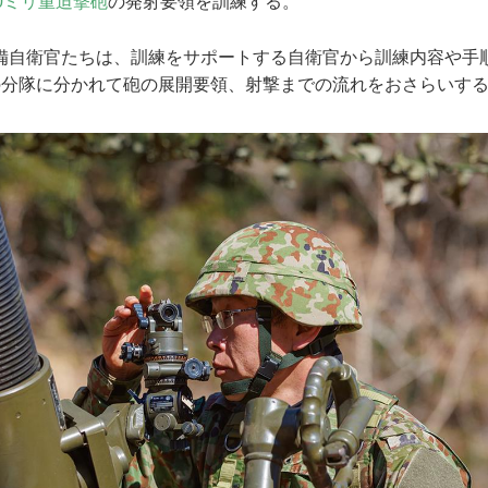
20ミリ重迫撃砲
の発射要領を訓練する。
自衛官たちは、訓練をサポートする自衛官から訓練内容や手
の分隊に分かれて砲の展開要領、射撃までの流れをおさらいす