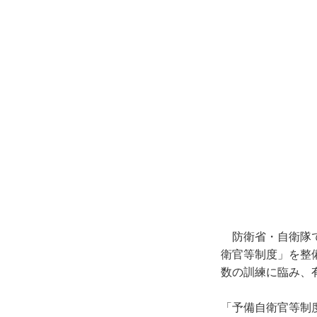
防衛省・自衛隊で
衛官等制度」を整
数の訓練に臨み、
「予備自衛官等制