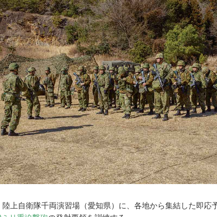
日。陸上自衛隊千両演習場（愛知県）に、各地から集結した即応