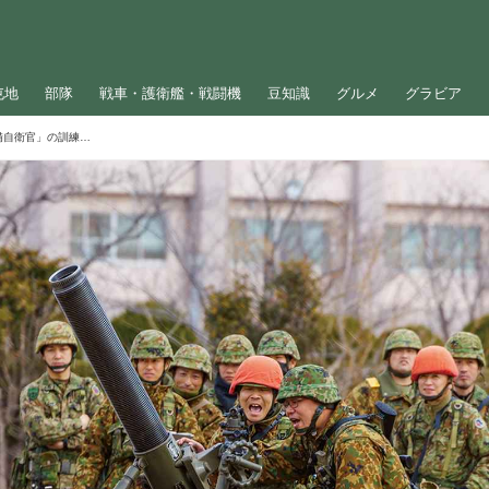
屯地
部隊
戦車・護衛艦・戦闘機
豆知識
グルメ
グラビア
普段は一般市民として生活する「即応予備自衛官」の訓練に密着！120ミリ重迫撃砲の発射準備の様子をレポート