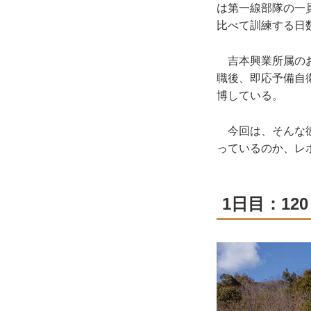
は第一線部隊の一
比べて訓練する日
吉本興業所属のお
職後、即応予備自
博している。
今回は、そんな彼
っているのか、レ
1日目：1