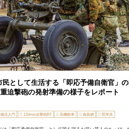
市民として生活する「即応予備自衛官」の
ミリ重迫撃砲の発射準備の様子をレポート
予備活入門
120mm迫撃砲RT
高機動車
偽装網
照準具