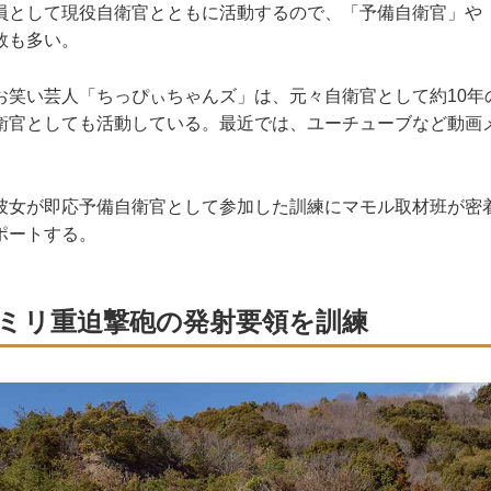
員として現役自衛官とともに活動するので、「予備自衛官」や
数も多い。
笑い芸人「ちっぴぃちゃんズ」は、元々自衛官として約10年
衛官としても活動している。最近では、ユーチューブなど動画
女が即応予備自衛官として参加した訓練にマモル取材班が密
ポートする。
20ミリ重迫撃砲の発射要領を訓練