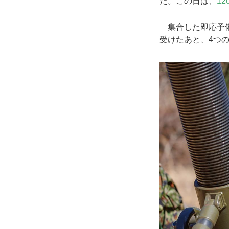
た。この日は、
1
集合した即応予備
受けたあと、4つ