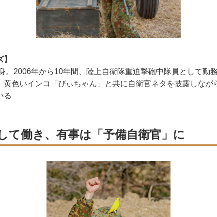
ズ】
出身。2006年から10年間、陸上自衛隊重迫撃砲中隊員として勤
。黄色いインコ「ぴぃちゃん」と共に自衛官ネタを披露しなが
いる
して働き、有事は「予備自衛官」に