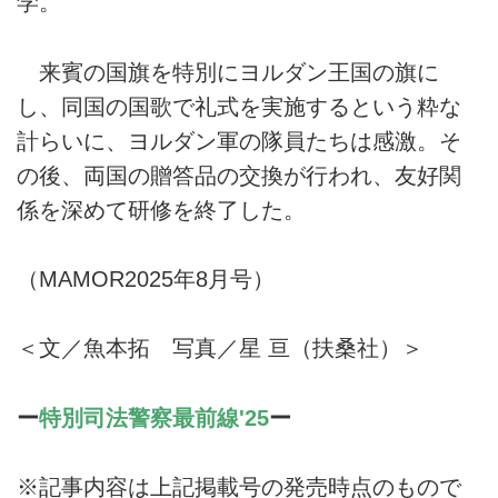
学。
来賓の国旗を特別にヨルダン王国の旗に
し、同国の国歌で礼式を実施するという粋な
計らいに、ヨルダン軍の隊員たちは感激。そ
の後、両国の贈答品の交換が行われ、友好関
係を深めて研修を終了した。
（MAMOR2025年8月号）
＜文／魚本拓 写真／星 亘（扶桑社）＞
ー
特別司法警察最前線'25
ー
※記事内容は上記掲載号の発売時点のもので