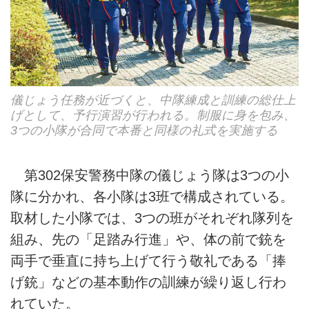
儀じょう任務が近づくと、中隊練成と訓練の総仕上
げとして、予行演習が行われる。制服に身を包み、
3つの小隊が合同で本番と同様の礼式を実施する
第302保安警務中隊の儀じょう隊は3つの小
隊に分かれ、各小隊は3班で構成されている。
取材した小隊では、3つの班がそれぞれ隊列を
組み、先の「足踏み行進」や、体の前で銃を
両手で垂直に持ち上げて行う敬礼である「捧
げ銃」などの基本動作の訓練が繰り返し行わ
れていた。