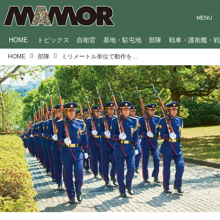
HOME
トピックス
自衛官
基地・駐屯地
部隊
戦車・護衛艦・
HOME
部隊
ミリメートル単位で動作を修正！国賓を迎えるために行う自衛隊「特別儀じょう」の集中訓練に密着