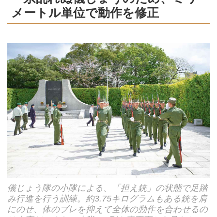
メートル単位で動作を修正
儀じょう隊の小隊による、「担え銃」の状態で足踏
み行進を行う訓練。約3.75キログラムもある銃を肩
にのせ、体のブレを抑えて全体の動作を合わせるの