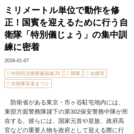
ミリメートル単位で動作を修
正！国賓を迎えるために行う自
衛隊「特別儀じょう」の集中訓
練に密着
2026-01-07
特別司法警察最前線'25
部隊
自衛官
自衛隊音楽まつり
防衛省がある東京・市ヶ谷駐屯地内には、
東部方面警務隊隷下の第302保安警務中隊が所
在する。彼らには、国家元首や皇族、政府高
官などの重要人物を政府として迎える際に行