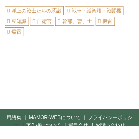
洋上の戦士たちの系譜
戦車・護衛艦・戦闘機
豆知識
自衛官
幹部、曹、士
機雷
爆雷
用語集
MAMOR-WEBについて
プライバシーポリシ
ー
著作権について
運営会社
お問い合わせ
© 2021- FUSOSHA Publishing Inc. All rights reserved.