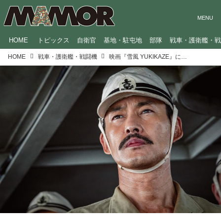
HOME
トピックス
自衛官
基地・駐屯地
部隊
戦車・護衛艦・
HOME
戦車・護衛艦・戦闘機
映画『雪風 YUKIKAZE』に登場する艦艇乗組員の役職を、海上自衛隊員が解説。竹野内豊さんが演じる「艦長」の任務とは？