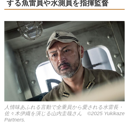
する魚雷員や水測員を指揮監督
人情味あふれる言動で全乗員から愛される水雷長・
佐々木伊織を演じる山内圭哉さん ©2025 Yukikaze
Partners.