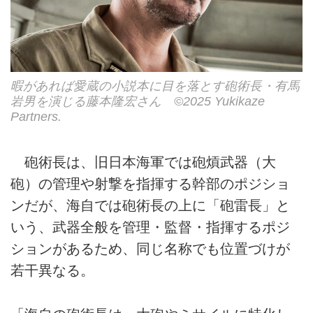
暇があれば愛蔵の小説本に目を落とす砲術長・有馬
岩男を演じる藤本隆宏さん ©2025 Yukikaze
Partners.
砲術長は、旧日本海軍では砲熕武器（大
砲）の管理や射撃を指揮する幹部のポジショ
ンだが、海自では砲術長の上に「砲雷長」と
いう、武器全般を管理・監督・指揮するポジ
ションがあるため、同じ名称でも位置づけが
若干異なる。