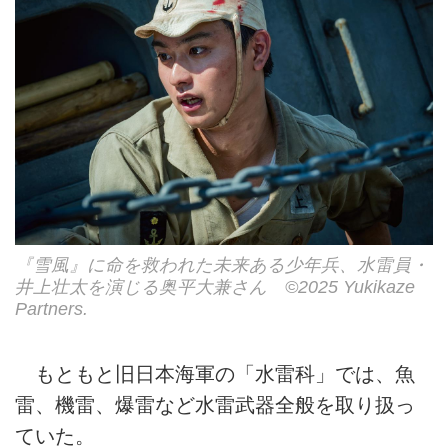
『雪風』に命を救われた未来ある少年兵、水雷員・
井上壮太を演じる奥平大兼さん ©2025 Yukikaze
Partners.
もともと旧日本海軍の「水雷科」では、魚
雷、機雷、爆雷など水雷武器全般を取り扱っ
ていた。