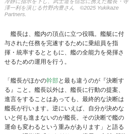
冷静に指示を下し、武士道を信念に携えた艦長・寺
澤一利を演じる竹野内豊さん ©2025 Yukikaze
Partners.
艦長は、艦内の頂点に立つ役職。艦艇に付
与された任務を完遂するために乗組員を指
揮・統率するとともに、艦の全能力を発揮さ
せるための運用を行う。
「艦長がほかの
幹部
と最も違うのが『決断す
る』こと。艦長以外は、艦長に行動の提案、
進言をすることはあっても、最終的な決断は
艦長が行います。逆にいえば、自分が決めな
いと何も進まないのが艦長。その決断で艦の
運命も変わるという重みがあります」と語る