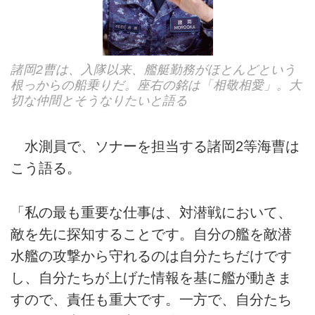
諸岡2曹は、入隊以来、艦艇勤務がほとんどという
根っからの船乗りだ。座右の銘は「相敬相愛」。大
切な仲間とそうなりたいと語る
水測員で、ソナーを担当する諸岡2等海曹は
こう語る。
「私の最も重要な仕事は、対潜戦において、
敵を先に探知することです。自分の艦を敵潜
水艦の攻撃から守れるのは自分たちだけです
し、自分たちが上げた情報を基に艦が動きま
すので、責任も重大です。一方で、自分たち