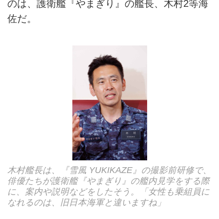
のは、護衛艦『やまぎり』の艦長、木村2等海
佐だ。
木村艦長は、『雪風 YUKIKAZE』の撮影前研修で、
俳優たちが護衛艦『やまぎり』の艦内見学をする際
に、案内や説明などをしたそう。「女性も乗組員に
なれるのは、旧日本海軍と違いますね」