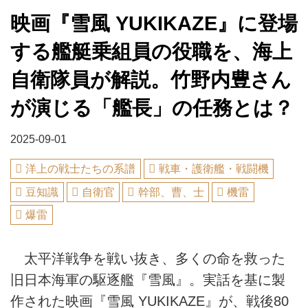
映画『雪風 YUKIKAZE』に登場
する艦艇乗組員の役職を、海上
自衛隊員が解説。竹野内豊さん
が演じる「艦長」の任務とは？
2025-09-01
洋上の戦士たちの系譜
戦車・護衛艦・戦闘機
豆知識
自衛官
幹部、曹、士
機雷
爆雷
太平洋戦争を戦い抜き、多くの命を救った
旧日本海軍の駆逐艦『雪風』。実話を基に製
作された映画『雪風 YUKIKAZE』が、戦後80