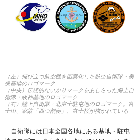
（左）飛び立つ航空機を図案化した航空自衛隊・美
保基地のロゴマーク
（中央）伝統的ないかりマークをあしらった海上自
衛隊・阪神基地のロゴマーク
（右）陸上自衛隊・北富士駐屯地のロゴマーク。富
士山、家紋「四つ割菱」、富士桜が描かれている
自衛隊には日本全国各地にある基地・駐屯