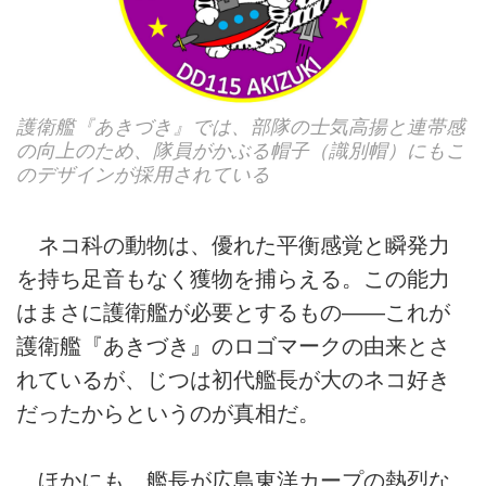
護衛艦『あきづき』では、部隊の士気高揚と連帯感
の向上のため、隊員がかぶる帽子（識別帽）にもこ
のデザインが採用されている
ネコ科の動物は、優れた平衡感覚と瞬発力
を持ち足音もなく獲物を捕らえる。この能力
はまさに護衛艦が必要とするもの――これが
護衛艦『あきづき』のロゴマークの由来とさ
れているが、じつは初代艦長が大のネコ好き
だったからというのが真相だ。
ほかにも、艦長が広島東洋カープの熱烈な