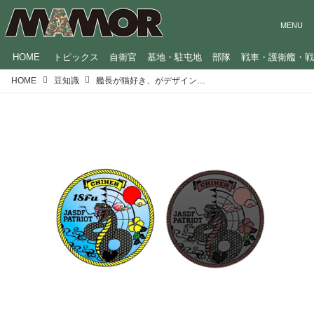
HOME
トピックス
自衛官
基地・駐屯地
部隊
戦車・護衛艦・
HOME
豆知識
艦長が猫好き、がデザインの採用理由。自衛隊のロゴマークにまつわる豆知識5つ