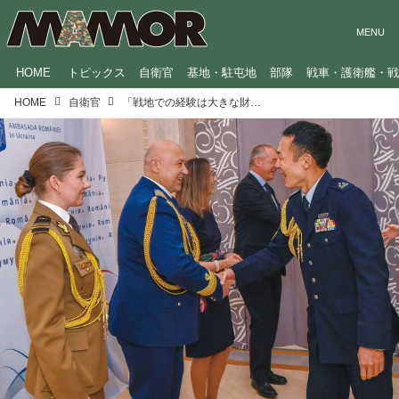
HOME
トピックス
自衛官
基地・駐屯地
部隊
戦車・護衛艦・
HOME
自衛官
「戦地での経験は大きな財産」ウクライナで奮闘する防衛駐在官の覚悟とは？