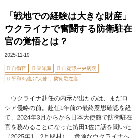
「戦地での経験は大きな財産」
ウクライナで奮闘する防衛駐在
官の覚悟とは？
2025-11-19
自衛官
豆知識
自衛隊中央病院
平和を結ぶ“大使”、防衛駐在官
ウクライナ赴任の内示が出たのは、まだロ
シア侵略の前。赴任1年前の最終意思確認を経
て、2024年3月からから日本大使館で防衛駐在
官を務めることになった笛田1佐に話を聞いた
（2025年1、2月取材）。危険なウクライナへ