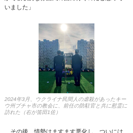
いました」
2024年3月、ウクライナ民間人の虐殺があったキー
ウ州ブチャ市の教会に、前任の防駐官と共に慰霊に
訪れた（右が笛田1佐）
その後、情勢はますます悪化し、ついには