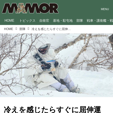
HOME
トピックス
自衛官
基地・駐屯地
部隊
戦車・護衛艦・
HOME
部隊
冷えを感じたらすぐに屈伸運動！自衛隊・レンジャー隊員の雪山サバイバル術
冷えを感じたらすぐに屈伸運