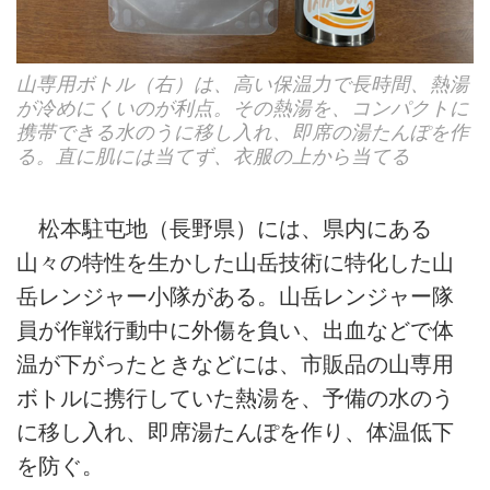
山専用ボトル（右）は、高い保温力で長時間、熱湯
が冷めにくいのが利点。その熱湯を、コンパクトに
携帯できる水のうに移し入れ、即席の湯たんぽを作
る。直に肌には当てず、衣服の上から当てる
松本駐屯地（長野県）には、県内にある
山々の特性を生かした山岳技術に特化した山
岳レンジャー小隊がある。山岳レンジャー隊
員が作戦行動中に外傷を負い、出血などで体
温が下がったときなどには、市販品の山専用
ボトルに携行していた熱湯を、予備の水のう
に移し入れ、即席湯たんぽを作り、体温低下
を防ぐ。