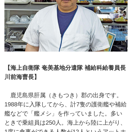
【海上自衛隊 奄美基地分遣隊 補給科給養員長
川前海曹長】
鹿児島県肝属（きもつき）郡の出身です。
1988年に入隊してから、計7隻の護衛艦や補給
艦などで「艦メシ」を作っていました。多い
ときで乗組員は250人。海上から陸に上がり、
1度に食事ができる人数が12人というアットホ