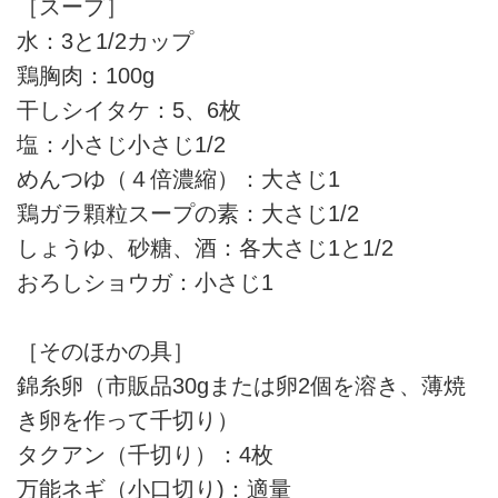
［スープ］
水：3と1/2カップ
鶏胸肉：100g
干しシイタケ：5、6枚
塩：小さじ小さじ1/2
めんつゆ（４倍濃縮）：大さじ1
鶏ガラ顆粒スープの素：大さじ1/2
しょうゆ、砂糖、酒：各大さじ1と1/2
おろしショウガ：小さじ1
［そのほかの具］
錦糸卵（市販品30gまたは卵2個を溶き、薄焼
き卵を作って千切り）
タクアン（千切り）：4枚
万能ネギ（小口切り)：適量