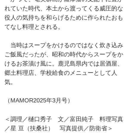
れていた時代、本土から渡ってくる威圧的な
役人の気持ちを和らげるために作られたおも
てなし料理とされる。
当時はスープをかけるのではなく炊き込み
ご飯風だったが、昭和の時代からスープをか
けるお茶漬け風に。鹿児島県内では居酒屋、
郷土料理店、学校給食のメニューとして人
気。
（MAMOR2025年3月号）
＜調理／樋口秀子 文／富田純子 料理写真
／星 亘（扶桑社） 写真提供／防衛省＞