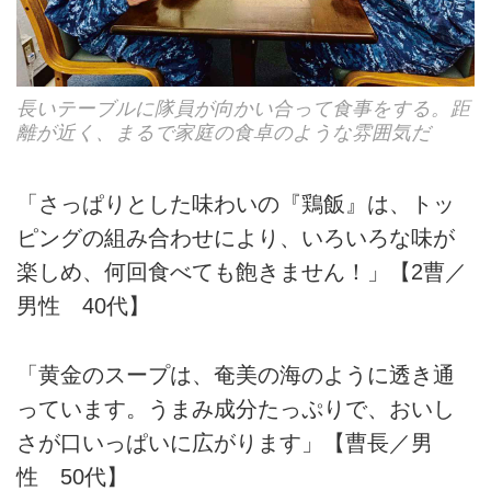
長いテーブルに隊員が向かい合って食事をする。距
離が近く、まるで家庭の食卓のような雰囲気だ
「さっぱりとした味わいの『鶏飯』は、トッ
ピングの組み合わせにより、いろいろな味が
楽しめ、何回食べても飽きません！」【2曹／
男性 40代】
「黄金のスープは、奄美の海のように透き通
っています。うまみ成分たっぷりで、おいし
さが口いっぱいに広がります」【曹長／男
性 50代】