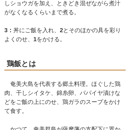
しショウガを加え、ときどき混ぜながら煮汁
がなくなるくらいまで煮る。
3：
丼にご飯を入れ、
2
とそのほかの具を彩り
よくのせ、
1
をかける。
鶏飯とは
奄美大島を代表する郷土料理。ほぐした鶏
肉、干しシイタケ、錦糸卵、パパイヤ漬けな
どをご飯の上にのせ、鶏ガラのスープをかけ
て食す。
かつて、奄美群島が薩摩藩の支配下に置か