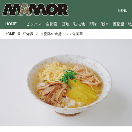
HOME
トピックス
自衛官
基地・駐屯地
部隊
戦車・護衛艦・
HOME
豆知識
自衛隊の食堂メシ＜奄美基地分遣隊編＞黄金色のうまみたっぷりスープでお茶漬け風に食す鳥飯