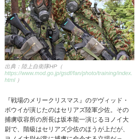
出典：陸上自衛隊HP（
https://www.mod.go.jp/gsdf/fan/photo/training/index.
html
）
『戦場のメリークリスマス』のデヴィッド・
ボウイが演じたのはセリアズ陸軍少佐。その
捕虜収容所の所長は坂本龍一演じるヨノイ大
尉で、階級はセリアズ少佐のほうが上だが、
ヨノイ大尉が常に捕虜に命令する立場だっ