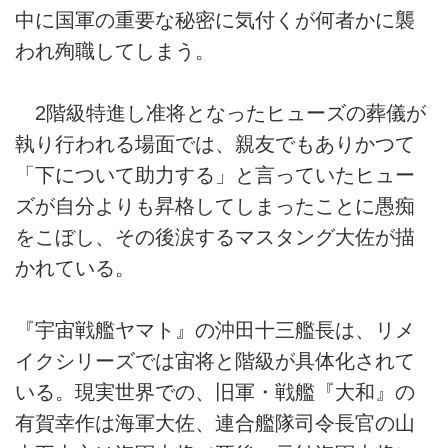
中に国軍の重要な秘密に気付くが何者かに襲
われ殉職してしまう。
2階級特進し准将となったヒューズの葬儀が
執り行われる場面では、親友でもありかつて
「下について助力する」と言っていたヒュー
ズが自分よりも昇格してしまったことに愚痴
をこぼし、その後涙するマスタング大佐が描
かれている。
『宇宙戦艦ヤマト』の沖田十三艦長は、リメ
イクシリーズでは宙将と階級が具体化されて
いる。現実世界での、旧軍・戦艦『大和』の
有賀幸作は海軍大佐、連合艦隊司令長官の山