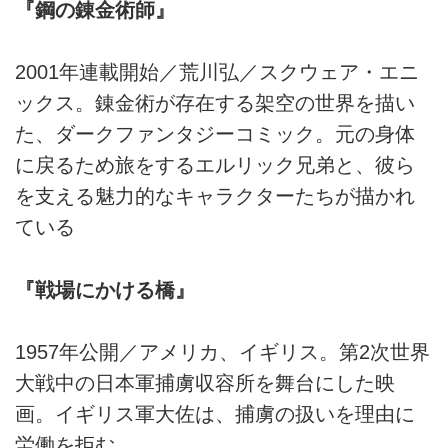
『鋼の錬金術師』
2001年連載開始／荒川弘／スクウェア・エニ
ックス。錬金術が存在する架空の世界を描い
た、ダークファンタジーコミック。元の身体
に戻るため旅をするエルリック兄弟と、彼ら
を支える魅力的なキャラクターたちが描かれ
ている
『戦場にかける橋』
1957年公開／アメリカ、イギリス。第2次世界
大戦中の日本軍捕虜収容所を舞台にした映
画。イギリス軍大佐は、捕虜の扱いを理由に
労働を拒む