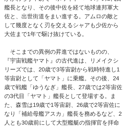
艦長となり、その後中佐を経て地球連邦軍大
佐と、出世街道をまい進する。アムロの敵と
して幾度となく刃を交えるシャアも少佐から
大佐まで1年で駆け抜けている。
そこまでの異例の昇進ではないものの、
『宇宙戦艦ヤマト』の古代進は、リメイクシ
リーズでは、20歳で3等宙尉から戦時特進し1
等宙尉として「ヤマト」に乗艦。その後、24
歳で戦艦「ゆうなぎ」艦長、27歳では2等宙佐
の3代目「ヤマト」艦長として登場する。ま
た、森雪は19歳で1等宙尉、26歳で2等宙佐に
なり「補給母艦アスカ」艦長を務めるなど、2
人とも30歳前にして大型艦艇の指揮官を拝命