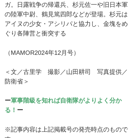
ガ。日露戦争の帰還兵、杉元佐一や旧日本軍
の陸軍中尉、鶴見篤四郎などが登場。杉元は
アイヌの少女・アシリパと協力し、金塊をめ
ぐり各陣営と衝突する
（MAMOR2024年12月号）
＜文／古里学 撮影／山田耕司 写真提供／
防衛省＞
ー
軍事階級を知れば自衛隊がよりよく分か
る！
ー
※記事内容は上記掲載号の発売時点のもので