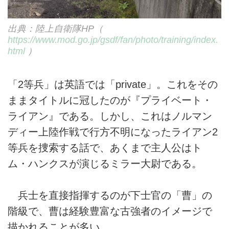
出典：陸上自衛隊HP（
https://www.mod.go.jp/gsdf/fan/photo/training/index.
html
）
「2等兵」は英語では「private」。これをその
ままタイトルに冠したのが『プライベート・
ライアン』である。しかし、これはノルマン
ディー上陸作戦で行方不明になったライアン2
等兵を捜索する話で、あくまで主人公はト
ム・ハンクスが演じるミラー大尉である。
兵士を直接指揮するのが下士官の「曹」の
階級で、曹は経験豊富な古強者のイメージで
描かれることが多い。