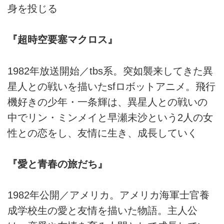
身を投じる
『超時空要塞マクロス』
1982年放送開始／tbs系。突如襲来してきた異
星人との戦いを描いたsfロボットアニメ。飛行
機好きの少年・一条輝は、異星人との戦いの
中でリン・ミンメイと早瀬未沙という2人の女
性との恋をし、友情に生き、成長していく
『愛と青春の旅だち』
1982年公開／アメリカ。アメリカ海軍士官養
成学校生の愛と友情を描いた物語。主人公