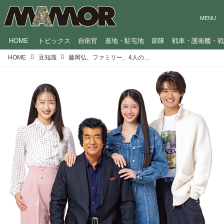
HOME
トピックス
自衛官
基地・駐屯地
部隊
戦車・護衛艦・
HOME
豆知識
藤岡弘、ファミリー、4人の子どもが全員「芸能界入り」を選んだワケ