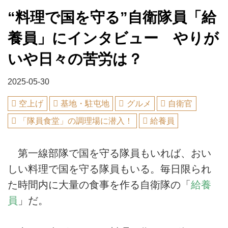
“料理で国を守る”自衛隊員「給
養員」にインタビュー やりが
いや日々の苦労は？
2025-05-30
空上げ
基地・駐屯地
グルメ
自衛官
「隊員食堂」の調理場に潜入！
給養員
第一線部隊で国を守る隊員もいれば、おい
しい料理で国を守る隊員もいる。毎日限られ
た時間内に大量の食事を作る自衛隊の「
給養
員
」だ。