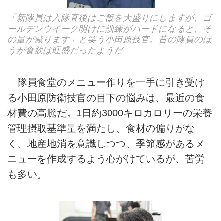
「新隊員は入隊直後はご飯を大盛りにしますが、ゴ
ールデンウイーク明けに訓練がハードになると、そ
の量が減ります」と笑う小田原技官。昔の隊員のほ
うが食欲は旺盛だったようだ
隊員食堂のメニュー作りを一手に引き受け
る小田原防衛技官の目下の悩みは、最近の食
材費の高騰だ。1日約3000キロカロリーの栄養
管理摂取基準量を満たし、食材の偏りがな
く、地産地消を意識しつつ、季節感があるメ
ニューを作成するよう心がけているが、苦労
も多い。