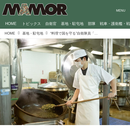
HOME
トピックス
自衛官
基地・駐屯地
部隊
戦車・護衛艦・
HOME
基地・駐屯地
“料理で国を守る”自衛隊員「給養員」にインタビュー やりがいや日々の苦労は？