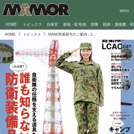
HOME
トピックス
自衛官
基地・駐屯地
部隊
戦車・護衛艦・
HOME
トピックス
MAMOR最新号のご案内：2024年8月号【巻頭特集：誰も知らない 防衛装備品54】