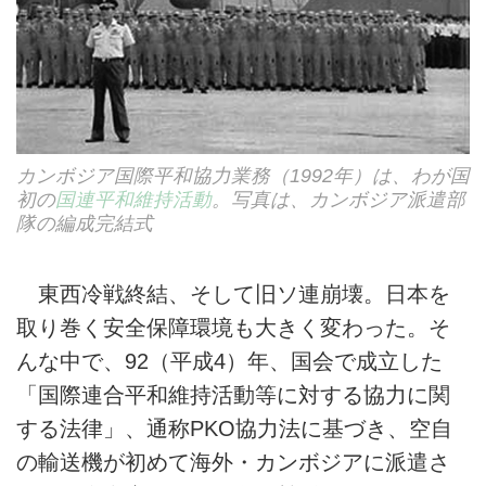
カンボジア国際平和協力業務（1992年）は、わが国
初の
国連平和維持活動
。写真は、カンボジア派遣部
隊の編成完結式
東西冷戦終結、そして旧ソ連崩壊。日本を
取り巻く安全保障環境も大きく変わった。そ
んな中で、92（平成4）年、国会で成立した
「国際連合平和維持活動等に対する協力に関
する法律」、通称PKO協力法に基づき、空自
の輸送機が初めて海外・カンボジアに派遣さ