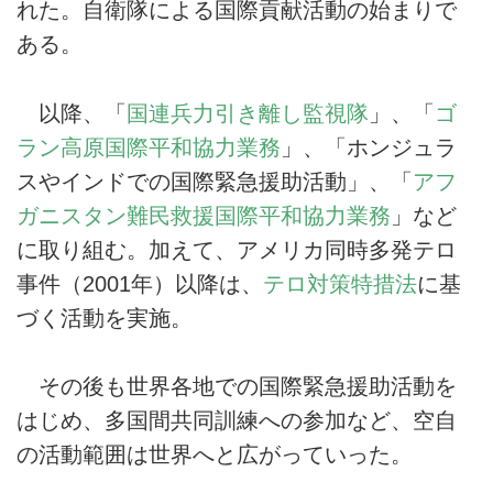
れた。自衛隊による国際貢献活動の始まりで
ある。
以降、「
国連兵力引き離し監視隊
」、「
ゴ
ラン高原国際平和協力業務
」、「ホンジュラ
スやインドでの国際緊急援助活動」、「
アフ
ガニスタン難民救援国際平和協力業務
」など
に取り組む。加えて、アメリカ同時多発テロ
事件（2001年）以降は、
テロ対策特措法
に基
づく活動を実施。
その後も世界各地での国際緊急援助活動を
はじめ、多国間共同訓練への参加など、空自
の活動範囲は世界へと広がっていった。