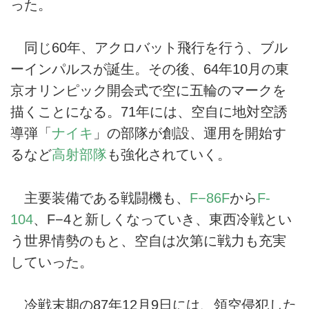
った。
同じ60年、アクロバット飛行を行う、ブル
ーインパルスが誕生。その後、64年10月の東
京オリンピック開会式で空に五輪のマークを
描くことになる。71年には、空自に地対空誘
導弾「
ナイキ
」の部隊が創設、運用を開始す
るなど
高射部隊
も強化されていく。
主要装備である戦闘機も、
F−86F
から
F‐
104
、F−4と新しくなっていき、東西冷戦とい
う世界情勢のもと、空自は次第に戦力も充実
していった。
冷戦末期の87年12月9日には、領空侵犯した