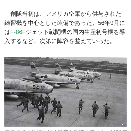
創隊当初は、アメリカ空軍から供与された
練習機を中心とした装備であった。56年9月に
は
F‐86F
ジェット戦闘機の国内生産初号機を導
入するなど、次第に陣容を整えていった。