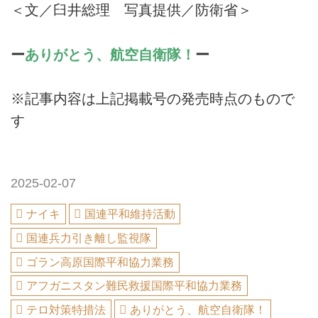
＜文／臼井総理 写真提供／防衛省＞
ー
ありがとう、航空自衛隊！
ー
※記事内容は上記掲載号の発売時点のもので
す
2025-02-07
ナイキ
国連平和維持活動
国連兵力引き離し監視隊
ゴラン高原国際平和協力業務
アフガニスタン難民救援国際平和協力業務
テロ対策特措法
ありがとう、航空自衛隊！