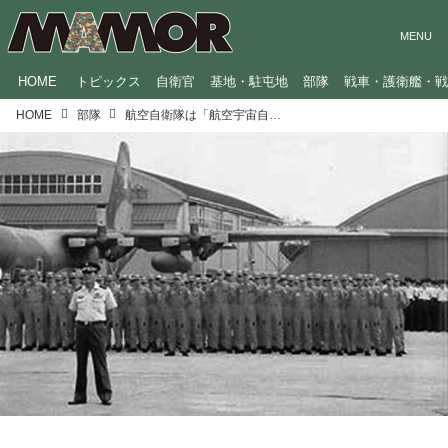
HOME
トピックス
自衛官
基地・駐屯地
部隊
戦車・護衛艦・
HOME
部隊
航空自衛隊は「航空宇宙自衛隊」へ。創隊から現在まで、70年の歩みを振り返る