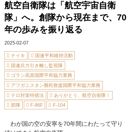
航空自衛隊は「航空宇宙自衛
隊」へ。創隊から現在まで、70
年の歩みを振り返る
2025-02-07
ナイキ
国連平和維持活動
国連兵力引き離し監視隊
ゴラン高原国際平和協力業務
アフガニスタン難民救援国際平和協力業務
テロ対策特措法
ありがとう、航空自衛隊！
部隊
F‐86F
F‐104
わが国の空の安寧を70年間にわたって守り