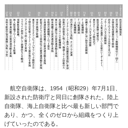
航空自衛隊は、1954（昭和29）年7月1日、
新設された防衛庁と同日に創隊された。陸上
自衛隊、海上自衛隊と比べ最も新しい部門で
あり、かつ、全くのゼロから組織をつくり上
げていったのである。