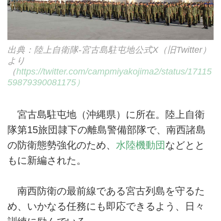
出典：陸上自衛隊-宮古島駐屯地公式X（旧Twitter）
より
（
https://twitter.com/campmiyakojima2/status/17115
59879390081175）
宮古島駐屯地（沖縄県）に所在。陸上自衛
隊第15旅団隷下の離島警備部隊で、南西諸島
の防衛態勢強化のため、
水陸機動団
などとと
もに新編された。
南西防衛の最前線である宮古列島を守るた
め、いかなる任務にも即応できるよう、日々