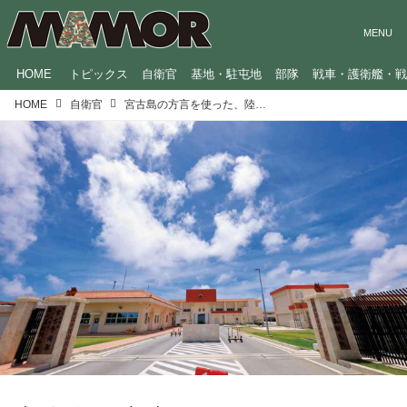
HOME
トピックス
自衛官
基地・駐屯地
部隊
戦車・護衛艦・
HOME
自衛官
宮古島の方言を使った、陸自「宮古警備隊」のテーマソングを紹介