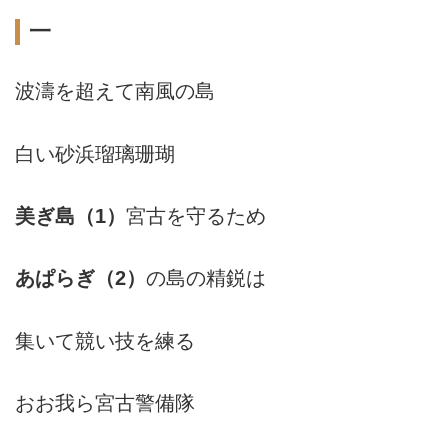
一
波濤を超えて南風の島
白い砂浜瑠璃珊瑚
美ぎ島（1）
宮古を守るため
あぱらぎ（2）
の島の精鋭は
集いて競い技を練る
おお我ら宮古警備隊