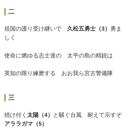
二
祖国の護り受け継いで
久松五勇士（3）
勇ま
しく
使命に燃ゆる志士達の 太平の島の精鋭は
英知の限り練磨する おお我ら宮古警備隊
三
焼け付く
太陽（4）
と騒ぐ台風 耐えて示すぞ
アララガマ（5）