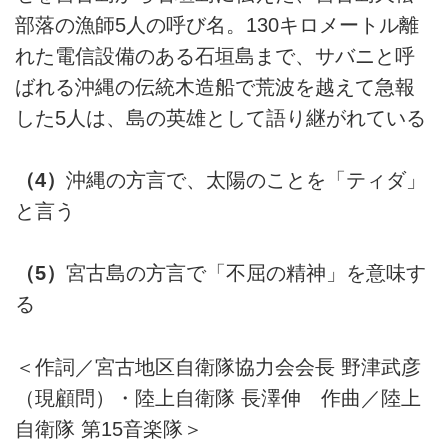
部落の漁師5人の呼び名。130キロメートル離
れた電信設備のある石垣島まで、サバニと呼
ばれる沖縄の伝統木造船で荒波を越えて急報
した5人は、島の英雄として語り継がれている
（4）
沖縄の方言で、太陽のことを「ティダ」
と言う
（5）
宮古島の方言で「不屈の精神」を意味す
る
＜作詞／宮古地区自衛隊協力会会長 野津武彦
（現顧問）・陸上自衛隊 長澤伸 作曲／陸上
自衛隊 第15音楽隊＞