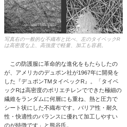
写真右の一般的な不織布と比べ、左のタイベックR
は高密度な上、高強度で軽量、加工も容易。
この防護服に革命的な進化をもたらしたの
が、アメリカのデュポン社が1967年に開発を
した『デュポンTMタイベックR』。「タイベ
ックRは高密度のポリエチレンでできた極細の
繊維をランダムに何層にも重ね、熱と圧力で
シート状にした不織布です。バリア性・耐久
性・快適性のバランスに優れて加工しやすい
のが特徴です」と熊谷氏。