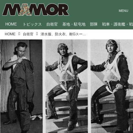
HOME
トピックス
自衛官
基地・駐屯地
部隊
戦車・護衛艦・
HOME
自衛官
潜水服、防火衣、耐Gスーツ…「特殊服」の歴史を調べてみた