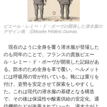
ピエール・レミー・ド・ボーヴの開発した潜水服の
デザイン画 ⓒMusée Fédéric Dumas
現在のように全身を覆う潜水服が登場した
のも同年のことで、フランスの貴族ピエー
ル・レミー・ド・ボーヴが開発した記録があ
る。防水のため全身を革で覆い、ヘルメット
には呼吸用の管が付いている。靴には重りを
付け、姿勢を安定させて探索をしやすくし
た。これは現代の潜水服の基礎となる構造
で、その後は保温性や酸素供給の安定化、通
信機能などが改善されていった。潜水士がよ