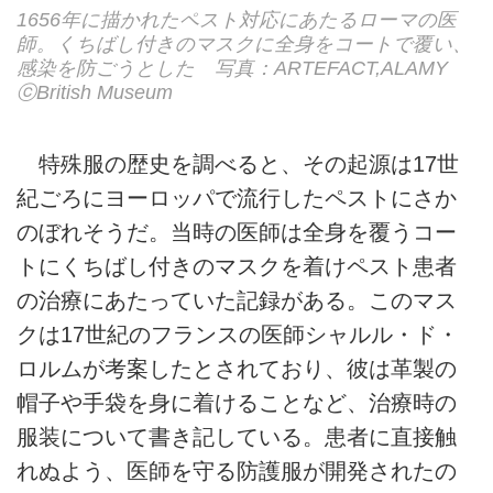
1656年に描かれたペスト対応にあたるローマの医
師。くちばし付きのマスクに全身をコートで覆い、
感染を防ごうとした 写真：ARTEFACT,ALAMY
ⓒBritish Museum
特殊服の歴史を調べると、その起源は17世
紀ごろにヨーロッパで流行したペストにさか
のぼれそうだ。当時の医師は全身を覆うコー
トにくちばし付きのマスクを着けペスト患者
の治療にあたっていた記録がある。このマス
クは17世紀のフランスの医師シャルル・ド・
ロルムが考案したとされており、彼は革製の
帽子や手袋を身に着けることなど、治療時の
服装について書き記している。患者に直接触
れぬよう、医師を守る防護服が開発されたの