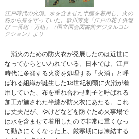
江戸時代の火消。水を含ませた半纏を着用し、火の
粉から身を守っていた。歌川芳虎『江戸の花子供遊
び 一番組・万組』（国立国会図書館デジタルコレ
クション）より
消火のための防火衣が発展したのは近世に
なってからといわれている。日本では、江戸
時代に多発する火災を処理する「火消」と呼
ばれる組織が誕生した18世紀初頭に火消が着
用していた、布を重ね合わせ刺子と呼ばれる
加工が施された半纏が防火衣にあたる。これ
は丈夫だが、やけどなどを防ぐため火事場で
は水を含ませて着用したので非常に重くなっ
て動きにくくなった上、厳寒期には凍結する