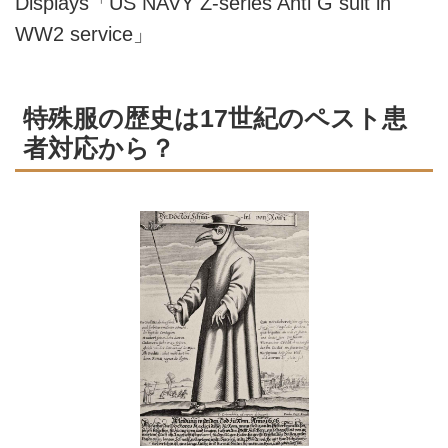
Displays「US NAVY Z-series Anti G suit in
WW2 service」
特殊服の歴史は17世紀のペスト患
者対応から？