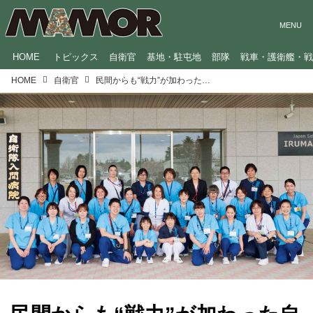
HOME
トピックス
自衛官
基地・駐屯地
部隊
戦車・護衛艦・
HOME
自衛官
民間からも“戦力”が加わった自衛隊「入間病院」の未来