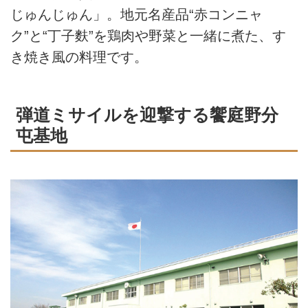
じゅんじゅん」。地元名産品“赤コンニャ
ク”と“丁子麩”を鶏肉や野菜と一緒に煮た、す
き焼き風の料理です。
弾道ミサイルを迎撃する饗庭野分
屯基地