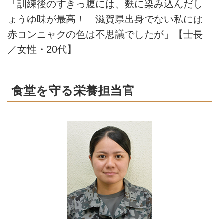
「訓練後のすきっ腹には、麩に染み込んだし
ょうゆ味が最高！ 滋賀県出身でない私には
赤コンニャクの色は不思議でしたが」【士長
／女性・20代】
食堂を守る栄養担当官