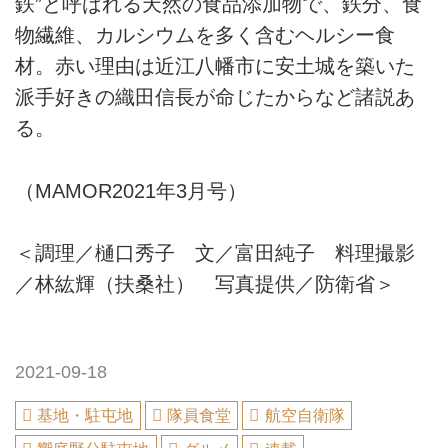
鉄”と呼ばれる天然の食品添加物で、鉄分、食
物繊維、カルシウムを多く含むヘルシー食
材。赤い理由は近江八幡市に安土城を築いた
派手好きの織田信長が命じたからなど諸説あ
る。
（MAMOR2021年3月号）
＜調理／樋口秀子 文／富田純子 料理撮影
／林紘輝（扶桑社） 写真提供／防衛省＞
2021-09-18
基地・駐屯地
隊員食堂
航空自衛隊