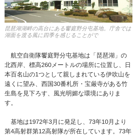
琵琶湖湖畔の高台にある饗庭野分屯基地。庁舎では
湖面を渡る風に四季を感じることがで
航空自衛隊饗庭野分屯基地は「琵琶湖」の
北西岸、標高260メートルの場所に位置し、日
本百名山の1つとして親しまれている伊吹山を
遠くに望み、西国30番札所・宝厳寺がある竹
生島を見下ろす、風光明媚な環境にありま
す。
基地は1972年3月に発足し、73年10月より
第4高射群第12高射隊が所在しています。73年