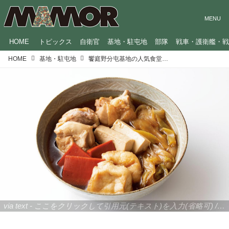
HOME
トピックス
自衛官
基地・駐屯地
部隊
戦車・護衛艦・
HOME
基地・駐屯地
饗庭野分屯基地の人気食堂メニュー「かしわのじゅんじゅん」ってなに？
via text - ここをクリックして引用元(テキスト)を入力(省略可) / site.to.link.com - ここをクリックして引用元を入力(省略可)